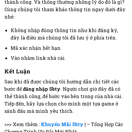
thành công. Và thông thường những lý do đó là gì?
Cùng chúng tôi tham khảo thông tin ngay dưới đây
nhé:
Không nhập đúng thông tin như khi đăng ký,
đây là điều mà chúng tôi đã lưu ý ở phía trên.
Mã xác nhận hết hạn.
Vào nhầm link nhà cái.
Kết Luận
Sau khi đã được chúng tôi hướng dẫn chi tiết các
bước để
đăng nhập Sbty
. Người chơi giờ đây đã có
thể thành công, để bước vào bên trong của nhà cái.
Tiếp đến, hãy lựa chọn cho mình một tựa game ở
sảnh đấu mà mình yêu thích.
>>> Xem thêm :
Khuyến Mãi Sbty
| – Tổng Hợp Các
Chương Trình Ưu Đãi Mới Nhất