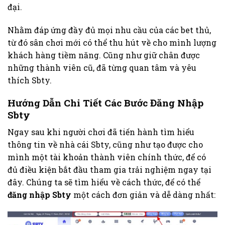
đại.
Nhằm đáp ứng đầy đủ mọi nhu cầu của các bet thủ,
từ đó sân chơi mới có thể thu hút về cho mình lượng
khách hàng tiềm năng. Cũng như giữ chân được
những thành viên cũ, đã từng quan tâm và yêu
thích Sbty.
Hướng Dẫn Chi Tiết Các Bước Đăng Nhập
Sbty
Ngay sau khi người chơi đã tiến hành tìm hiểu
thông tin về nhà cái Sbty, cũng như tạo được cho
mình một tài khoản thành viên chính thức, để có
đủ điều kiện bắt đầu tham gia trải nghiệm ngay tại
đây. Chúng ta sẽ tìm hiểu về cách thức, để có thể
đăng nhập Sbty
một cách đơn giản và dễ dàng nhất: