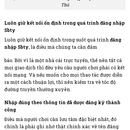
Thủ
Luôn giữ kết nối ổn định trong quá trình đăng nhập
Sbty
Luôn giữ kết nối ổn định trong suốt quá trình
đăng
nhập Sbty
, là điều mà chúng ta cần đảm
bảo. Bởi vì là một nhà cái trực tuyến, thế nên tất cả
mọi giao dịch thì đều yêu cầu người chơi phải có kết
nối mạng. Và nếu muốn cho mọi thao tác được diễn
ra một cách thuận lợi, thì nên kiểm tra về tốc độ
đường truyền thường xuyên.
Nhập đúng theo thông tin đã được đăng ký thành
công
Điều mà người chơi cần lưu tâm đặc biệt nhất, đó
chính là phải ghi nhớ thật chính xác về tên đăng