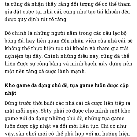
ta cũng đã nhận thấy rằng đối tượng để có thể tham
gia đặt cược tại nhà cái, cũng như tạo tài khoản đều
được quy định rất rõ ràng.
Đó chính là những người nằm trong các câu lạc bộ
bóng đá, hay liên quan đến nhân viên của nhà cái, sẽ
không thể thực hiện tạo tài khoản và tham gia trải
nghiệm tại đây. Chính những điều này, cũng đã thể
hiện được sự công bằng và minh bạch, xây dựng nên
một nền tảng cá cược lành mạnh.
Kho game đa dạng chủ đề, tựa game luôn được cập
nhật
Đứng trước thời buổi các nhà cái cá cược liên tiếp ra
mắt mỗi ngày, Sbty phải có được cho mình một kho
game với đa dạng những chủ đề, những tựa game
luôn được cập nhật và đổi mới liên tục. Chỉ có như
vậy, sân chơi mới có thể phù hợp với xu hướng hiện