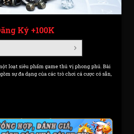
Đăng Ký +100K
 một loạt siêu phẩm game thú vị phong phú. Bài
gồm sự đa dạng của các trò chơi cá cược có sẵn,