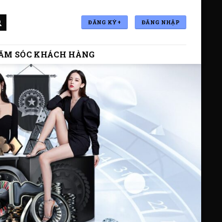
ĐĂNG KÝ+
ĐĂNG NHẬP
ĂM SÓC KHÁCH HÀNG