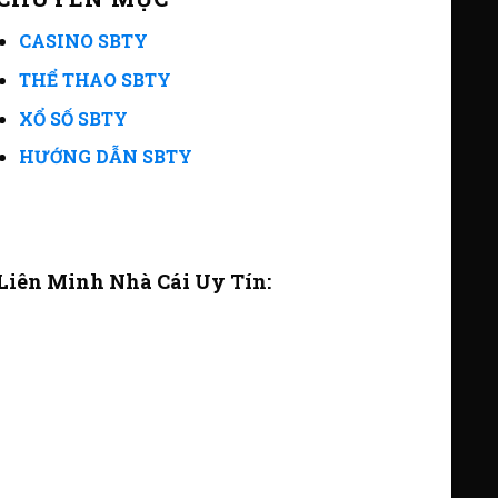
CASINO SBTY
THỂ THAO SBTY
XỔ SỐ SBTY
HƯỚNG DẪN SBTY
Liên Minh Nhà Cái Uy Tín: