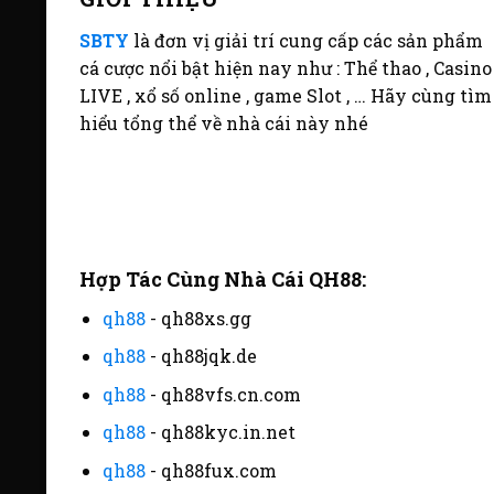
SBTY
là đơn vị giải trí cung cấp các sản phẩm
cá cược nổi bật hiện nay như : Thể thao , Casino
LIVE , xổ số online , game Slot , … Hãy cùng tìm
hiểu tổng thể về nhà cái này nhé
Hợp Tác Cùng Nhà Cái QH88:
qh88
- qh88xs.gg
qh88
- qh88jqk.de
qh88
- qh88vfs.cn.com
qh88
- qh88kyc.in.net
qh88
- qh88fux.com