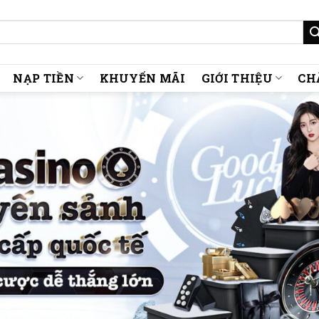
NẠP TIỀN
KHUYẾN MÃI
GIỚI THIỆU
CH