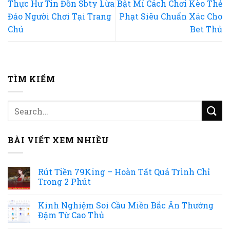
Thực Hư Tin Đồn Sbty Lừa
Bật Mí Cách Chơi Kèo Thẻ
Đảo Người Chơi Tại Trang
Phạt Siêu Chuẩn Xác Cho
Chủ
Bet Thủ
TÌM KIẾM
BÀI VIẾT XEM NHIỀU
Rút Tiền 79King – Hoàn Tất Quá Trình Chỉ
Trong 2 Phút
Kinh Nghiệm Soi Cầu Miền Bắc Ăn Thưởng
Đậm Từ Cao Thủ