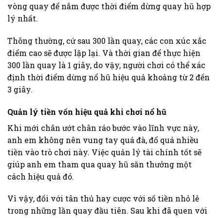
vòng quay để nắm được thời điểm dừng quay hũ hợp
lý nhất.
Thông thường, cứ sau 300 lần quay, các con xúc xắc
điểm cao sẽ được lặp lại. Và thời gian để thực hiện
300 lần quay là 1 giây, do vậy, người chơi có thể xác
định thời điểm dừng nổ hũ hiệu quả khoảng từ 2 đến
3 giây.
Quản lý tiền vốn hiệu quả khi chơi nổ hũ
Khi mới chân ướt chân ráo bước vào lĩnh vực này,
anh em không nên vung tay quá đà, đổ quá nhiều
tiền vào trò chơi này. Việc quản lý tài chính tốt sẽ
giúp anh em tham qua quay hũ săn thưởng một
cách hiệu quả đó.
Vì vậy, đối với tân thủ hay cược với số tiền nhỏ lẻ
trong những lần quay đầu tiên. Sau khi đã quen với