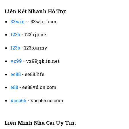
Liên Kết Nhanh Hỗ Trợ:
33win
-- 33win.team
123b
- 123b.jp.net
123b
- 123b.army
vz99
- vz99jqk.in.net
ee88
- ee88.life
e88
- ee88vd.cn.com
xoso66
- xoso66.co.com
Liên Minh Nhà Cái Uy Tín: