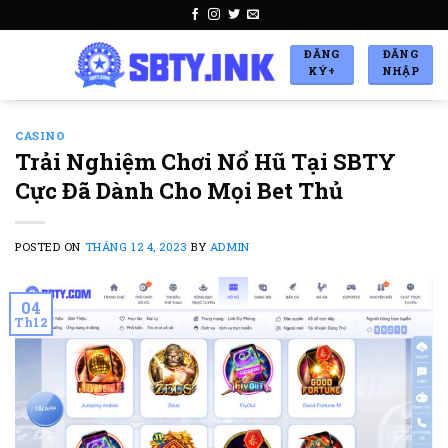
Skip
to
ĐĂNG
ĐĂNG
content
KÝ+
NHẬP
CASINO
Trải Nghiệm Chơi Nổ Hũ Tại SBTY
Cực Đã Dành Cho Mọi Bet Thủ
POSTED ON
THÁNG 12 4, 2023
BY
ADMIN
04
Th12