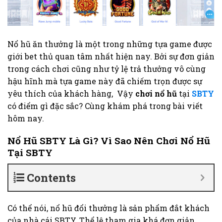
Nổ hũ ăn thưởng là một trong những tựa game được
giới bet thủ quan tâm nhất hiện nay. Bởi sự đơn giản
trong cách chơi cũng như tỷ lệ trả thưởng vô cùng
hậu hĩnh mà tựa game này đã chiếm trọn được sự
yêu thích của khách hàng, Vậy
chơi nổ hũ
tại
SBTY
có điểm gì đặc sắc? Cùng khám phá trong bài viết
hôm nay.
Nổ Hũ SBTY Là Gì? Vì Sao Nên Chơi Nổ Hũ
Tại SBTY
Contents
Có thể nói, nổ hũ đổi thưởng là sản phẩm đắt khách
của nhà cái SBTY. Thể lệ tham gia khá đơn giản