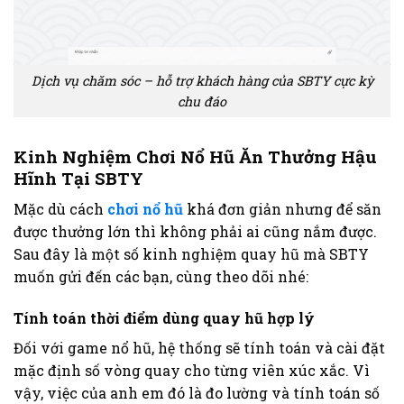
Dịch vụ chăm sóc – hỗ trợ khách hàng của SBTY cực kỳ
chu đáo
Kinh Nghiệm Chơi Nổ Hũ Ăn Thưởng Hậu
Hĩnh Tại SBTY
Mặc dù cách
chơi nổ hũ
khá đơn giản nhưng để săn
được thưởng lớn thì không phải ai cũng nắm được.
Sau đây là một số kinh nghiệm quay hũ mà SBTY
muốn gửi đến các bạn, cùng theo dõi nhé:
Tính toán thời điểm dùng quay hũ hợp lý
Đối với game nổ hũ, hệ thống sẽ tính toán và cài đặt
mặc định số vòng quay cho từng viên xúc xắc. Vì
vậy, việc của anh em đó là đo lường và tính toán số