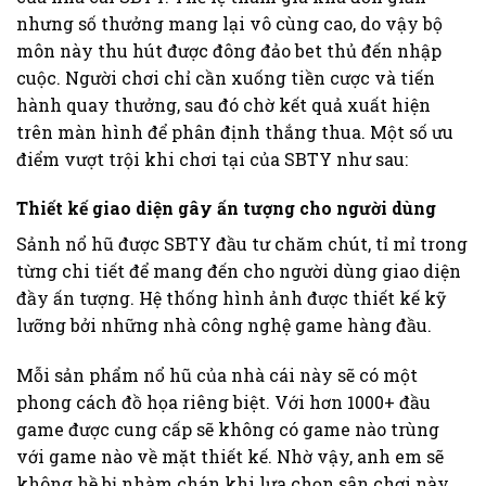
nhưng số thưởng mang lại vô cùng cao, do vậy bộ
môn này thu hút được đông đảo bet thủ đến nhập
cuộc. Người chơi chỉ cần xuống tiền cược và tiến
hành quay thưởng, sau đó chờ kết quả xuất hiện
trên màn hình để phân định thắng thua. Một số ưu
điểm vượt trội khi chơi tại của SBTY như sau:
Thiết kế giao diện gây ấn tượng cho người dùng
Sảnh nổ hũ được SBTY đầu tư chăm chút, tỉ mỉ trong
từng chi tiết để mang đến cho người dùng giao diện
đầy ấn tượng. Hệ thống hình ảnh được thiết kế kỹ
lưỡng bởi những nhà công nghệ game hàng đầu.
Mỗi sản phẩm nổ hũ của nhà cái này sẽ có một
phong cách đồ họa riêng biệt. Với hơn 1000+ đầu
game được cung cấp sẽ không có game nào trùng
với game nào về mặt thiết kế. Nhờ vậy, anh em sẽ
không hề bị nhàm chán khi lựa chọn sân chơi này